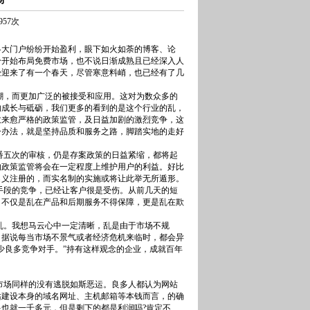
957次
大门户纷纷开始盈利，眼下如火如荼的博客、论
纷开始布局免费市场，也不说日渐成熟且已经深入人
经迎来了有一个春天，尽管寒意料峭，也已经有了几
，而更加广泛的被接受和应用。这对为数众多的
的成长与砥砺，我们更多的看到的是这个行业的乱，
愈来愈严格的政策监管，及日益加剧的激烈竞争，这
一办法，就是坚持品质和服务之路，脚踏实地的走好
五次的审核，仍是存案政策的日益紧缩，都将起
的政策监管将会在一定程度上维护用户的利益。好比
名义注册的，而实名制的实施或将让此举无所遁形。
段的竞争，已经让客户很是受伤。从前几天的短
，不仅是乱在产品和后期服务不得保障，更是乱在欺
。我想马云心中一定清晰，乱是由于市场不规
，据说每当市场不景气或者经济危机来临时，都会异
少良多竞争对手。”持有这样观念的企业，成就百年
场同样的没有逃脱如斯恶运。良多人都认为网站
站建设本身的域名网址、主机邮箱等本钱而言，的确
也就一千多元，但是剩下的都是利润吗?肯定不