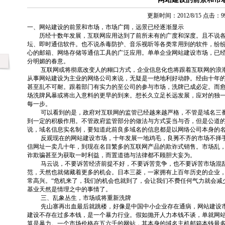
更新时间：2012/8/15 点击：9
一、网站建设的前景和市场，市场广阔，远景已经逐渐显示
历经十数年发展，互联网应用达到了前所未有的广度和深度。且不说各
坛、即时通信软件。也不说杀毒防护、音乐视听等各类常用到的软件，纷
心的邮箱、网络存储等通信工具的广泛应用。单单企业网站建设市场，已
分明媚的春意。
互联网或将彻底改变人的糊口方式，企业信息化也将跟着互联网的浪潮
从事网站建设为主业的网络公司来说，无疑是一绝地利好动静。经由十年
甚至乱不可耐。跟着部门有实力的至公司的参与市场，洗牌已成必定。而
场洗牌风暴或将出入意料的更早的到来。想长久立足长远发展，应对的独
每一步。
可以看到的是，政府对互联网的监管已经越来越严格，不管是域名三番
到一定的积极作用。不管政府监管部分的做法与方式妥当与否，但是公道
说，域名信息实名制，要知道此前良多域名的信息都是以网络公司本身的
反观现在的网站建设市场，十年发展一地鸡毛，良莠不齐的市场不择手
信网址一卖几十年，到现在名目繁多的互联网产品的欺诈式销售。市场乱
诈欺骗甚至为获取一时利益，而置道德与法律都不顾胆大妄为。
马云说，不要诉苦经济前提不好，不要诉苦竞争，也不要诉苦市场混乱
范，天然也就储藏着更多的机会。日本三菱，一家拥有上百年历史的企业
常高兴。“危机来了，我们的机会也就到了，会让我们不费任何气力就会减
基业天然是情理之中的事情了。
三、乱象丛生，市场或将重新洗牌
先山寨再出血最后就跳楼，好像是中国中小企业存在通病，网站建设市
建设不存在过多本钱，是一个暴力行业。假如抛开人力本钱不谈，单就网
算是暴力。一个市场价格在五六千的网站，其本身的域名主机邮箱本钱最多