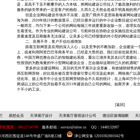
是，居高不下且不断攀升的人力本钱，将网站建设公司拉入了极其微利的
服务的缺失带来的一定是客户的抱怨，久而久之天然会造成不明真相的用
但是企业
网站建设
市场并不乐观，远景广阔并不是意味着每家网站建
海为例，2010年统计的数据显示，已经注册并运行的中小企业数目超过4
一般而言，均匀下来一个公司的网站每隔三年就要重新改版一次，道理实
生着变化。作为专业的网站建设公司，引航科技在协助企业实施信息化运
质量速度及后期服务无法保证，让良多公司已经慢慢的对小型的网站建设
二、良莠不齐，客户不信任感增加
跟着互联网普及应用的深入人心，以及竞争的不断加剧，企业建设一个
上，或者利用阿里巴巴等商务平台，已经是大势所趋。我们目前也留意到，
商，中国万网也整合自己的智能建站系统，重出江湖并美其名曰尺度建站
性很强的为数海量的中小型网站建设企业，怎会抛却这期待已久的机遇呢?
更多的企业
建设网站
，其目的无外乎展示企业形象，有效辅助销售的
局互联网营销，好比现在被百度等搜索引擎公司渲染起来的，网络推广以
优化等。据上海市中小企业互联网营销协会不久前的统计，在上海40万中小企
两成以上的公司也开始着手在2011年建设自己公司的网站。如斯开来，在
个不小的工业。
[返回]
栏
易想会员
天津展厅设计
天津展厅展馆设计公司
塘沽区玻璃隔断
天
直线：18622734798
服务邮箱：service@nfree.cn
QQ：1448132697
河西区围堤道146号华盛广场B座22楼
津公网安备 12010302001042号