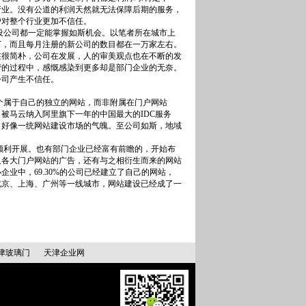
行业。没有公道的利润天然就无法保障后期的服务，
户对整个行业更加不信任。
设公司都一定能掌握如斯机会。以笔者所在城市上
0万，而且每月注册的新公司的数目都在一万家左右。
在很简朴，公司在发展，人的审美观点也在不断的发
营的过程中，感慨感染到更多却是部门企业的无奈。
公司产生不信任。
属于自己的独立的网站，而非附属在门户网站
被马云纳入阿里旗下一年的中国最大的IDC服务
，好像一统网站建设市场的气魄。至公司如斯，地域
顺利开展。也有部门企业已经富有前瞻的，开始布
及各大门户网站的广告，还有与之相衍生而来的网站
业中，69.30%的公司已经建立了自己的网站，
北京、上海、广州等一线城市，网站建设已经成了一
津玻璃门
天津企业网