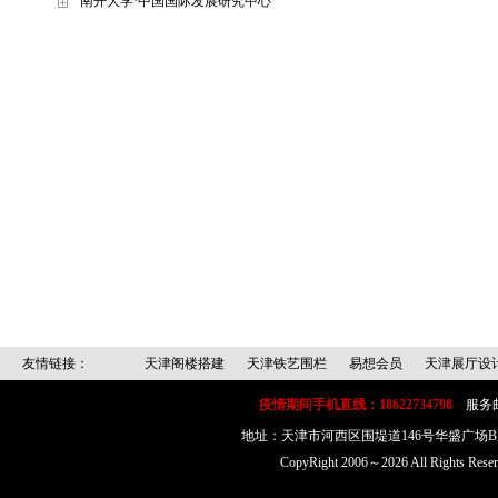
南开大学·中国国际发展研究中心
友情链接：
天津阁楼搭建
天津铁艺围栏
易想会员
天津展厅设
疫情期间手机直线：18622734798
服务邮箱：
地址：天津市河西区围堤道146号华盛广场
CopyRight 2006～2026 All Rig