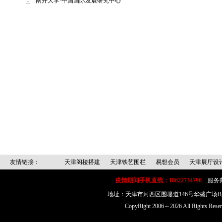
南开大学·中国国际发展研究中心
友情链接：
天津阁楼搭建
天津铁艺围栏
易想会员
天津展厅设
疫情期间手机直线：18622734798
服务邮箱：
地址：天津市河西区围堤道146号华盛广场
CopyRight 2006～2026 All Rig